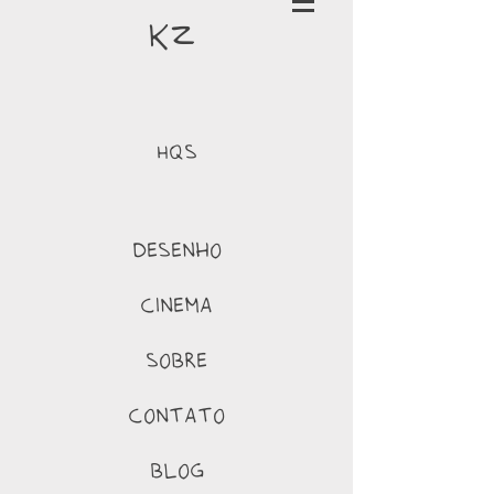
k
z
HQs
desenho
cinema
sobre
contato
blog