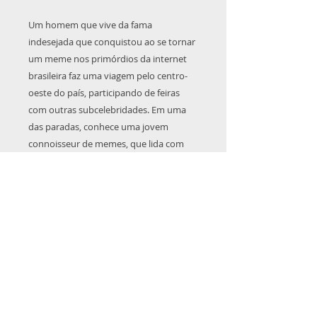
Um homem que vive da fama
indesejada que conquistou ao se tornar
um meme nos primórdios da internet
brasileira faz uma viagem pelo centro-
oeste do país, participando de feiras
com outras subcelebridades. Em uma
das paradas, conhece uma jovem
connoisseur de memes, que lida com
questões bastante diferentes das que o
afligem. Ainda assim, os dois criam uma
conexão, ao mesmo tempo sincera e
inusitada.
E também: mais duas histórias curtas de
bônus.
A Liget é uma "coletânea de uma pessoa
só", trazendo sempre histórias