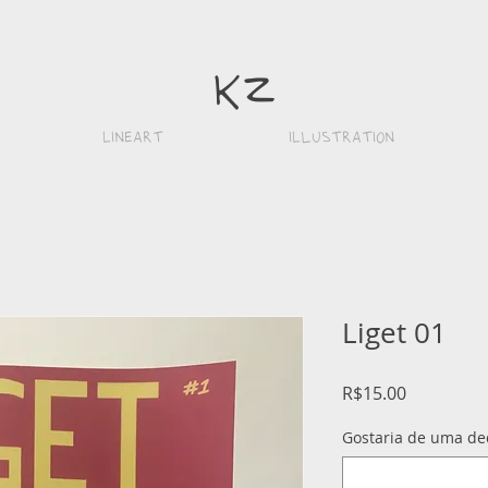
k
z
Lineart
iLlustration
Liget 01
Price
R$15.00
Gostaria de uma ded