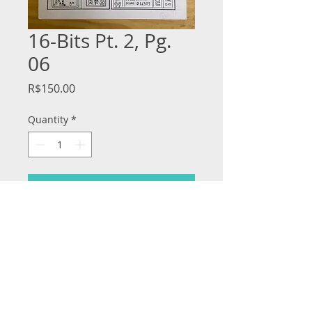
16-Bits Pt. 2, Pg.
06
Price
R$150.00
Quantity
*
Add to Cart
Tinta nanquim, lápis azul, e guache
branco em bristol board de 280g. 11x17
polegadas.